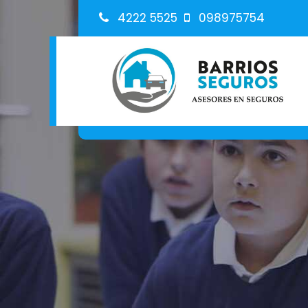
4222 5525
098975754